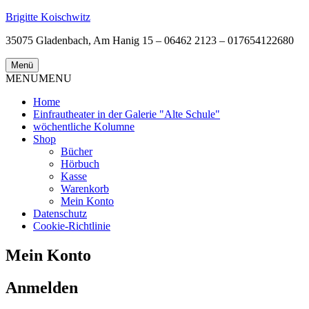
Zum
Brigitte Koischwitz
Inhalt
35075 Gladenbach, Am Hanig 15 – 06462 2123 – 017654122680
springen
Menü
MENU
MENU
Home
Einfrautheater in der Galerie "Alte Schule"
wöchentliche Kolumne
Shop
Bücher
Hörbuch
Kasse
Warenkorb
Mein Konto
Datenschutz
Cookie-Richtlinie
Mein Konto
Anmelden