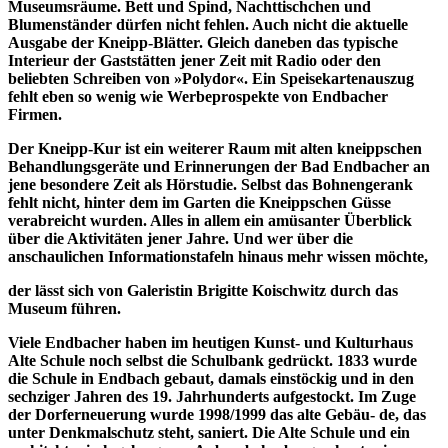
Museumsräume. Bett und Spind, Nachttischchen und
Blumenständer dürfen nicht fehlen. Auch nicht die aktuelle
Ausgabe der Kneipp-Blätter. Gleich daneben das typische
Interieur der Gaststätten jener Zeit mit Radio oder den
beliebten Schreiben von »Polydor«. Ein Speisekartenauszug
fehlt eben so wenig wie Werbeprospekte von Endbacher
Firmen.
Der Kneipp-Kur ist ein weiterer Raum mit alten kneippschen
Behandlungsgeräte und Erinnerungen der Bad Endbacher an
jene besondere Zeit als Hörstudie. Selbst das Bohnengerank
fehlt nicht, hinter dem im Garten die Kneippschen Güsse
verabreicht wurden. Alles in allem ein amüsanter Überblick
über die Aktivitäten jener Jahre. Und wer über die
anschaulichen Informationstafeln hinaus mehr wissen möchte,
der lässt sich von Galeristin Brigitte Koischwitz durch das
Museum führen.
Viele Endbacher haben im heutigen Kunst- und Kulturhaus
Alte Schule noch selbst die Schulbank gedrückt. 1833 wurde
die Schule in Endbach gebaut, damals einstöckig und in den
sechziger Jahren des 19. Jahrhunderts aufgestockt. Im Zuge
der Dorferneuerung wurde 1998/1999 das alte Gebäu- de, das
unter Denkmalschutz steht, saniert. Die Alte Schule und ein