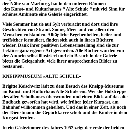
der Nähe von Marburg, hat in den unteren Räumen
des Kunst- und Kulturhauses “ Alte Schule “ mit viel Sinn für
schönes Ambiente eine Galerie eingerichtet.
Viele Sommer hat sie auf Sylt verbracht und dort sind ihre
Geschichten von Strand, Sonne, Meer und vor allem den
Menschen entstanden. Alltägliche Begebenheiten, heiter und
treffsicher formuliert, finden sich auch in ihren Büchern
wieder. Dank ihrer positiven Lebenseinstellung sind sie zur
Lektüre ganz eigener Art geworden. Alle Bücher wurden von
der Autorin selbst illustriert und ein Besuch in der Galerie
bietet die Gelegenheit, viele ihrer ansprechenden Bilder zu
bestaunen.
KNEIPPMUSEUM »ALTE SCHULE«
Brigitte Koischwitz lädt zu dem Besuch des Kneipp-Museums
im Kunst- und Kulturhaus Alte Schule ein. Wer die Holztreppe
des alten Schulhauses überwunden und einen Blick auf das alte
Endbach geworfen hat wird, wie früher jeder Kurgast, am
Bahnhof willkommen geheißen. Und das in einer Zeit, als noch
der Dienstmann die Gepäckkarre schob und die Kinder in dem
Kurgast lernten.
In ein Gästezimmer des Jahres 1952 zeigt der erste der beiden