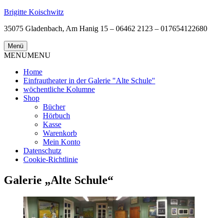
Zum
Brigitte Koischwitz
Inhalt
35075 Gladenbach, Am Hanig 15 – 06462 2123 – 017654122680
springen
Menü
MENU
MENU
Home
Einfrautheater in der Galerie "Alte Schule"
wöchentliche Kolumne
Shop
Bücher
Hörbuch
Kasse
Warenkorb
Mein Konto
Datenschutz
Cookie-Richtlinie
Galerie „Alte Schule“