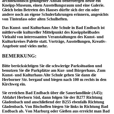
architektonisch gelungener Anbau beherbergen heute ein
Kneipp-Museum, einen Ausstellungsraum und eine Galerie.
Gleich beim Betreten des Hauses dürfte sich der ein oder
andere noch an eigene Schulerfahrungen erinnern, angesichts
von Tintenfass oder alten Schulheften.
Das Kunst- und Kulturhaus Alte Schule in Bad Endbach ist
mittlerweile kultureller Mittelpunkt des Kneippheilbades
Vielzahl von interessanten Veranstaltungen des Kunst- und
Kulturkreises Palette statt. Vorträge, Ausstellungen, Kreativ-
Angebote und vieles mehr.
BEMERKUNG:
Bitte berücksichtigen Sie die schwierige Parksituation und
benutzen Sie die Parkplätze am Kur- und Bürgerhaus. Zum
Kunst- und Kulturhaus Alte Schule gehen Sie dann die
Herborner Str. bergauf und biegen nach 100 m rechts in den
Kirchweg ein.
Sie erreichen Bad Endbach über die Sauerlandlinie (A45);
Abfahrt Herborn Süd, dann folgen Sie der B277 Richtung
Gladenbach und anschließend der B255 ebenfalls Richtung
Gladenbach. Von Bischoffen biegen Sie links in Richtung Bad
Endbach ab. Von Marburg oder Gießen aus erreicht man Bad