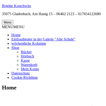
Zum
Brigitte Koischwitz
Inhalt
35075 Gladenbach, Am Hanig 15 – 06462 2123 – 017654122680
springen
Menü
MENU
MENU
Home
Einfrautheater in der Galerie "Alte Schule"
wöchentliche Kolumne
Shop
Bücher
Hörbuch
Kasse
Warenkorb
Mein Konto
Datenschutz
Cookie-Richtlinie
Home