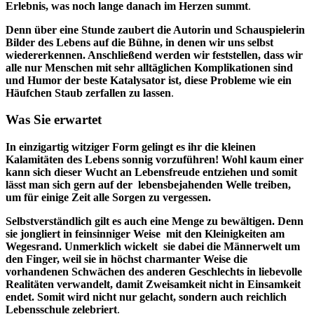
Erlebnis, was noch lange danach im Herzen summt
.
Denn über eine Stunde zaubert die Autorin und Schauspielerin
Bilder des Lebens auf die Bühne, in denen wir uns selbst
wiedererkennen. Anschließend werden wir feststellen, dass wir
alle nur Menschen mit sehr alltäglichen Komplikationen sind
und Humor der beste Katalysator ist, diese Probleme wie ein
Häufchen Staub zerfallen zu lassen
.
Was Sie erwar
tet
In einzigartig witziger Form gelingt es ihr die kleinen
Kalamitäten des Lebens sonnig vorzuführen! Wohl kaum einer
kann sich dieser Wucht an Lebensfreude entziehen und somit
lässt man sich gern auf der lebensbejahenden Welle treiben,
um für einige Zeit alle Sorgen zu vergessen.
Selbstverständlich gilt es auch eine Menge zu bewältigen. Denn
sie jongliert in feinsinniger Weise mit den Kleinigkeiten am
Wegesrand. Unmerklich wickelt sie dabei die Männerwelt um
den Finger, weil sie in höchst charmanter Weise die
vorhandenen Schwächen des anderen Geschlechts in liebevolle
Realitäten verwandelt, damit Zweisamkeit nicht in Einsamkeit
endet. Somit wird nicht nur gelacht, sondern auch reichlich
Lebensschule zelebriert
.